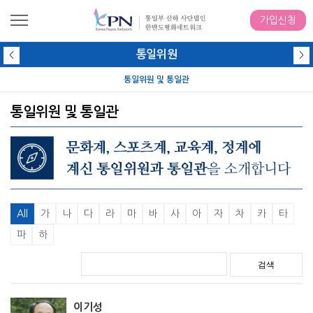
가입신청
통일위원
<
>
통일위원 및 통일관
통일위원 및 통일관
All
가
나
다
라
마
바
사
아
자
차
카
타
파
하
검색
이기성